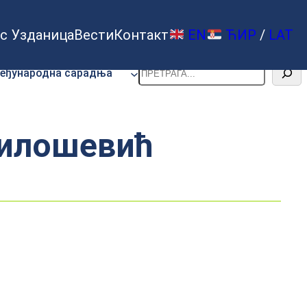
с Узданица
Вести
Контакт
EN
ЋИР
/
LAT
Претрага
еђународна сарадња
Милошевић