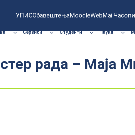
УПИС
Обавештења
Moodle
WebMail
Часопи
ва
Сервиси
Студенти
Наука
М
астер рада – Мајa 