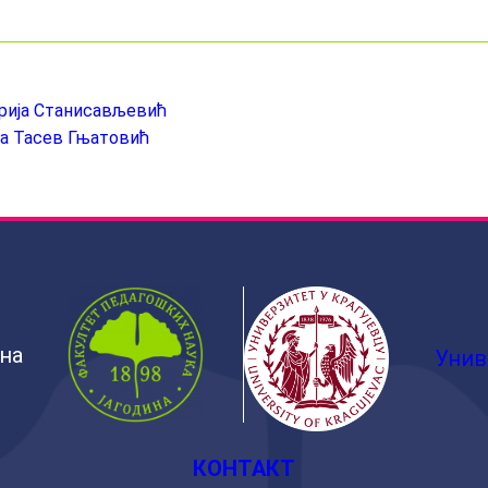
аријa Станисављевић
јa Тасев Гњатовић
ина
Унив
КОНТАКТ