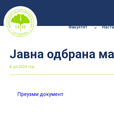
Скочи
на
садржај
Факултет
Наста
Јавна одбрана м
8. јул 2024. год.
Преузми документ