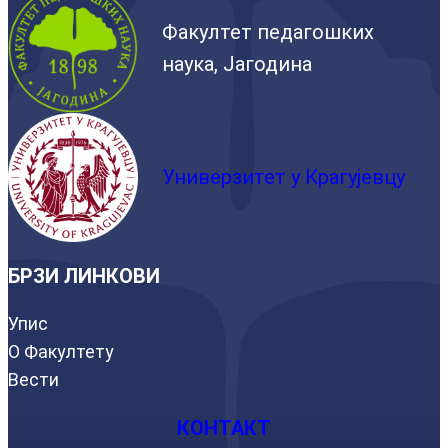
Факултет педагошких
наука, Јагодина
Универзитет у Крагујевцу
БРЗИ ЛИНКОВИ
Упис
О Факултету
Вести
КОНТАКТ