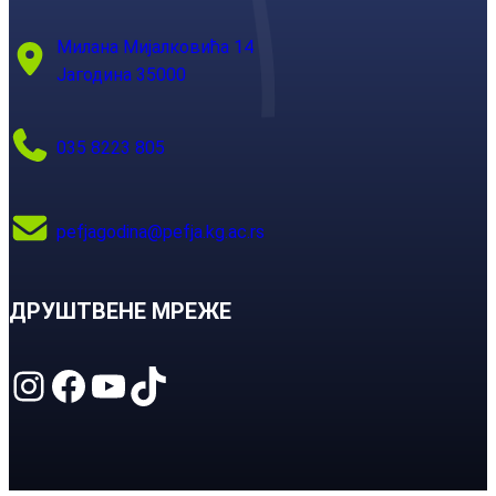
Милана Мијалковића 14
Јагодина 35000
035 8223 805
pefjagodina@pefja.kg.ac.rs
ДРУШТВЕНЕ МРЕЖЕ
Instagram
Facebook
YouTube
TikTok