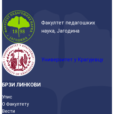
Факултет педагошких
наука, Јагодина
Универзитет у Крагујевцу
БРЗИ ЛИНКОВИ
Упис
О Факултету
Вести