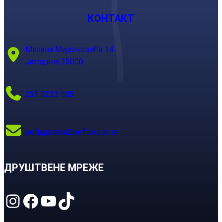
КОНТАКТ
Милана Мијалковића 14
Јагодина 35000
035 8223 805
pefjagodina@pefja.kg.ac.rs
ДРУШТВЕНЕ МРЕЖЕ
Instagram
Facebook
YouTube
TikTok