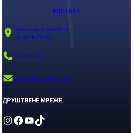
КОНТАКТ
Милана Мијалковића 14
Јагодина 35000
035 8223 805
pefjagodina@pefja.kg.ac.rs
ДРУШТВЕНЕ МРЕЖЕ
Instagram
Facebook
YouTube
TikTok