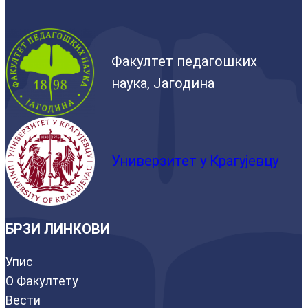
Факултет педагошких
наука, Јагодина
Универзитет у Крагујевцу
БРЗИ ЛИНКОВИ
Упис
О Факултету
Вести