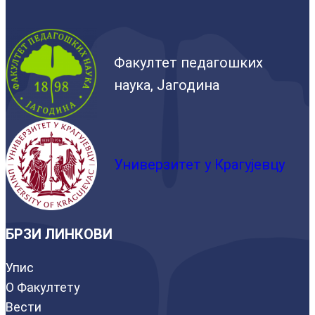
Факултет педагошких
наука, Јагодина
Универзитет у Крагујевцу
БРЗИ ЛИНКОВИ
Упис
О Факултету
Вести