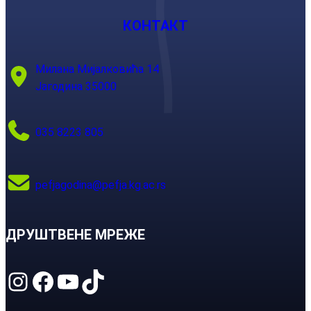
КОНТАКТ
Милана Мијалковића 14
Јагодина 35000
035 8223 805
pefjagodina@pefja.kg.ac.rs
ДРУШТВЕНЕ МРЕЖЕ
Instagram
Facebook
YouTube
TikTok