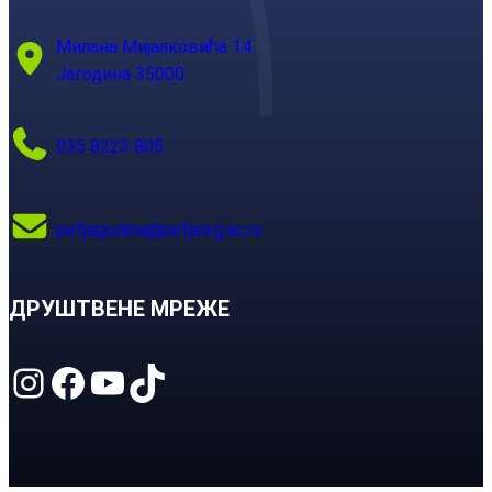
Милана Мијалковића 14
Јагодина 35000
035 8223 805
pefjagodina@pefja.kg.ac.rs
ДРУШТВЕНЕ МРЕЖЕ
Instagram
Facebook
YouTube
TikTok