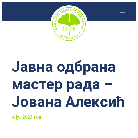
Скочи
на
садржај
Јавна одбрана
мастер рада –
Јована Алексић
4. јул 2023. год.