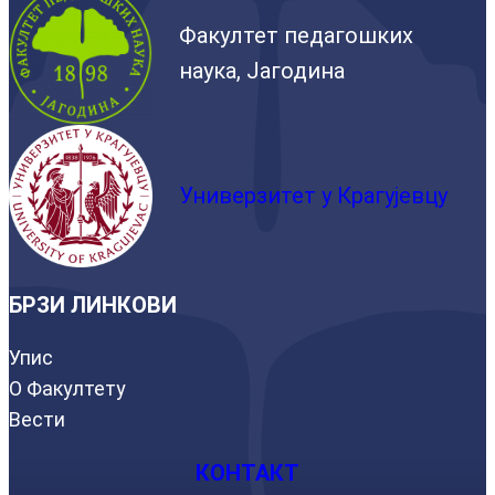
Факултет педагошких
наука, Јагодина
Универзитет у Крагујевцу
БРЗИ ЛИНКОВИ
Упис
О Факултету
Вести
КОНТАКТ