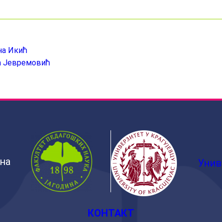
на Икић
на Јевремовић
ина
Унив
КОНТАКТ