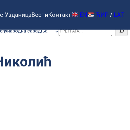
с Узданица
Вести
Контакт
EN
ЋИР
/
LAT
Претрага
еђународна сарадња
 Николић