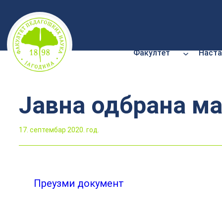
Скочи
на
садржај
Факултет
Наста
Јавна одбрана ма
17. септембар 2020. год.
Преузми документ