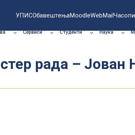
УПИС
Обавештења
Moodle
WebMail
Часопи
ва
Сервиси
Студенти
Наука
М
стер рада – Јован