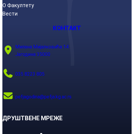
О Факултету
Вести
КОНТАКТ
Милана Мијалковића 14
Јагодина 35000
035 8223 805
pefjagodina@pefja.kg.ac.rs
ДРУШТВЕНЕ МРЕЖЕ