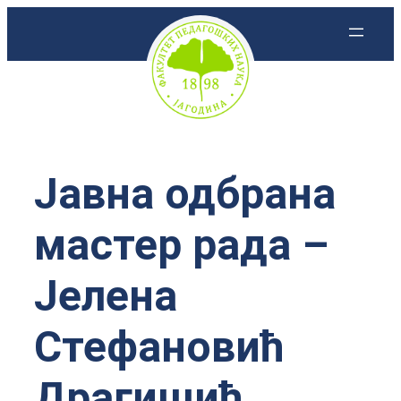
Скочи
на
садржај
Јавна одбрана
мастер рада –
Јелена
Стефановић
Драгишић