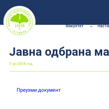
Скочи
на
садржај
Факултет
Наста
Јавна одбрана ма
5. јун 2018. год.
Преузми документ