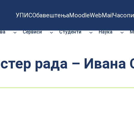
УПИС
Обавештења
Moodle
WebMail
Часопи
ва
Сервиси
Студенти
Наука
М
стер рада – Ивана