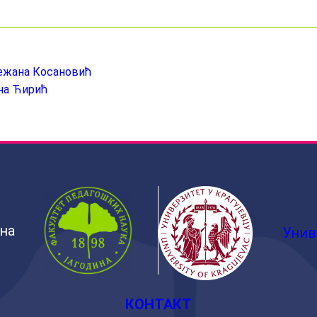
нежана Косановић
на Ћирић
ина
Унив
КОНТАКТ