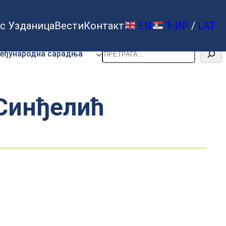
с Узданица
Вести
Контакт
EN
ЋИР
/
LAT
Претрага
еђународна сарадња
 Синђелић