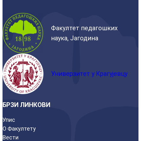
Факултет педагошких
наука, Јагодина
Универзитет у Крагујевцу
БРЗИ ЛИНКОВИ
Упис
О Факултету
Вести