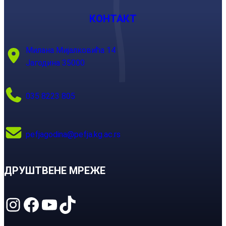
КОНТАКТ
Милана Мијалковића 14
Јагодина 35000
035 8223 805
pefjagodina@pefja.kg.ac.rs
ДРУШТВЕНЕ МРЕЖЕ
Instagram
Facebook
YouTube
TikTok