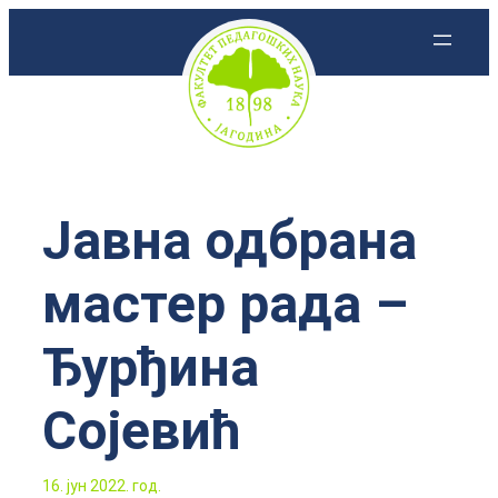
Скочи
на
садржај
Јавна одбрана
мастер рада –
Ђурђина
Сојевић
16. јун 2022. год.