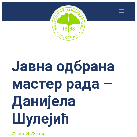
Скочи
на
садржај
Јавна одбрана
мастер рада –
Данијелa
Шулејић
22. мај 2023. год.