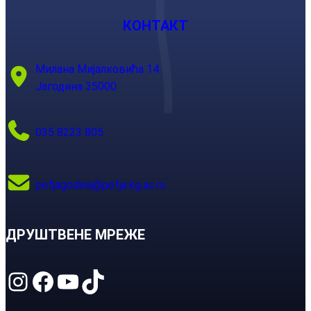
КОНТАКТ
Милана Мијалковића 14
Јагодина 35000
035 8223 805
pefjagodina@pefja.kg.ac.rs
ДРУШТВЕНЕ МРЕЖЕ
Instagram
Facebook
YouTube
TikTok