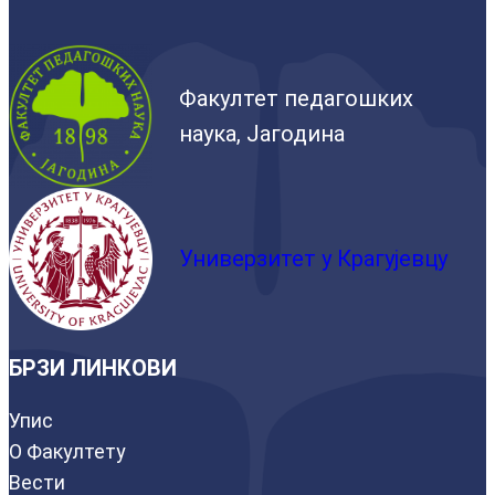
Факултет педагошких
наука, Јагодина
Универзитет у Крагујевцу
БРЗИ ЛИНКОВИ
Упис
О Факултету
Вести