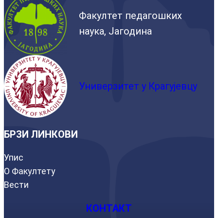
Факултет педагошких
наука, Јагодина
Универзитет у Крагујевцу
БРЗИ ЛИНКОВИ
Упис
О Факултету
Вести
КОНТАКТ