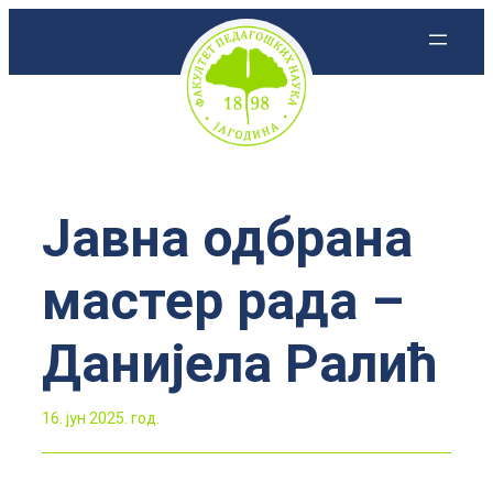
Скочи
на
садржај
Јавна одбрана
мастер рада –
Данијелa Ралић
16. јун 2025. год.