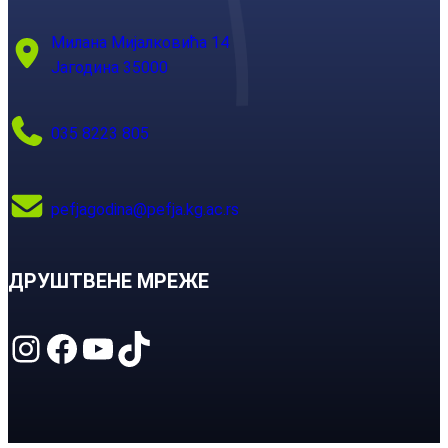
Милана Мијалковића 14
Јагодина 35000
035 8223 805
pefjagodina@pefja.kg.ac.rs
ДРУШТВЕНЕ МРЕЖЕ
Instagram
Facebook
YouTube
TikTok