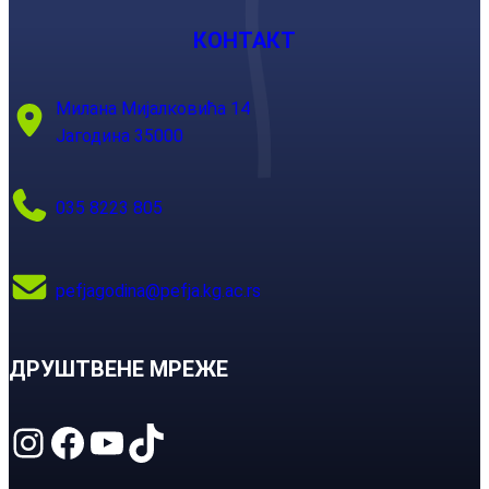
КОНТАКТ
Милана Мијалковића 14
Јагодина 35000
035 8223 805
pefjagodina@pefja.kg.ac.rs
ДРУШТВЕНЕ МРЕЖЕ
Instagram
Facebook
YouTube
TikTok