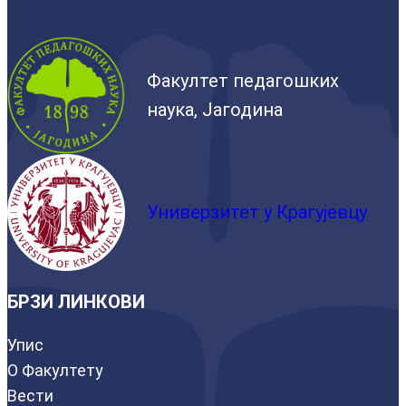
Факултет педагошких
наука, Јагодина
Универзитет у Крагујевцу
БРЗИ ЛИНКОВИ
Упис
О Факултету
Вести