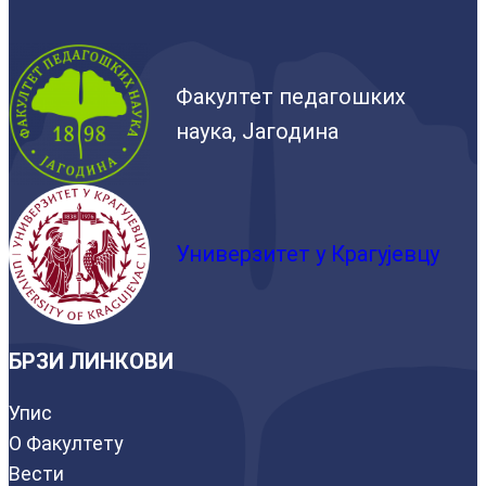
Факултет педагошких
наука, Јагодина
Универзитет у Крагујевцу
БРЗИ ЛИНКОВИ
Упис
О Факултету
Вести