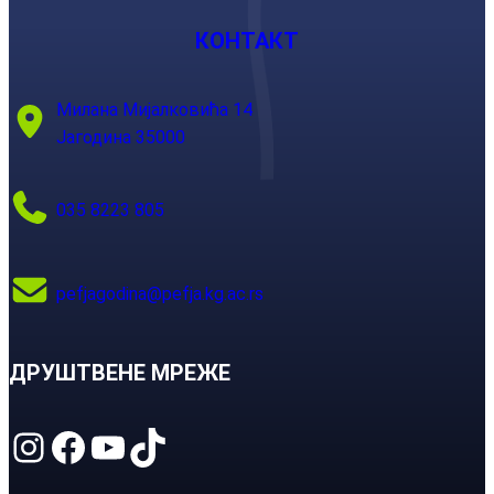
КОНТАКТ
Милана Мијалковића 14
Јагодина 35000
035 8223 805
pefjagodina@pefja.kg.ac.rs
ДРУШТВЕНЕ МРЕЖЕ
Instagram
Facebook
YouTube
TikTok