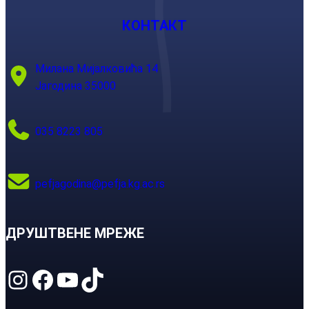
КОНТАКТ
Милана Мијалковића 14
Јагодина 35000
035 8223 805
pefjagodina@pefja.kg.ac.rs
ДРУШТВЕНЕ МРЕЖЕ
Instagram
Facebook
YouTube
TikTok