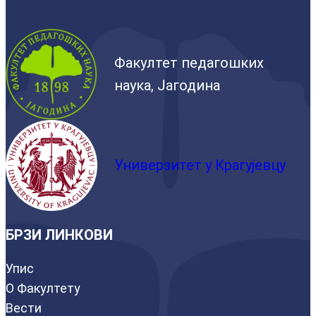
Факултет педагошких
наука, Јагодина
Универзитет у Крагујевцу
БРЗИ ЛИНКОВИ
Упис
О Факултету
Вести