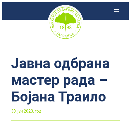
Скочи
на
садржај
Јавна одбрана
мастер рада –
Бојана Траило
30. јун 2023. год.