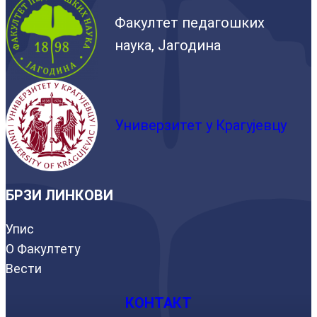
Факултет педагошких
наука, Јагодина
Универзитет у Крагујевцу
БРЗИ ЛИНКОВИ
Упис
О Факултету
Вести
КОНТАКТ