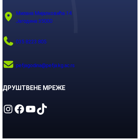
Милана Мијалковића 14
Јагодина 35000
035 8223 805
pefjagodina@pefja.kg.ac.rs
ДРУШТВЕНЕ МРЕЖЕ
Instagram
Facebook
YouTube
TikTok