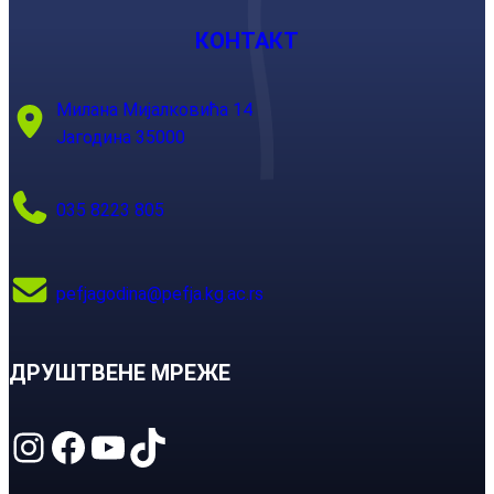
КОНТАКТ
Милана Мијалковића 14
Јагодина 35000
035 8223 805
pefjagodina@pefja.kg.ac.rs
ДРУШТВЕНЕ МРЕЖЕ
Instagram
Facebook
YouTube
TikTok