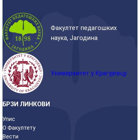
Факултет педагошких
наука, Јагодина
Универзитет у Крагујевцу
БРЗИ ЛИНКОВИ
Упис
О Факултету
Вести