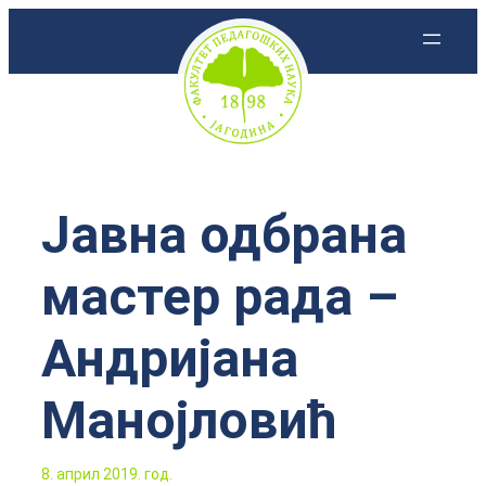
Скочи
на
садржај
Јавна одбрана
мастер рада –
Андријана
Манојловић
8. април 2019. год.