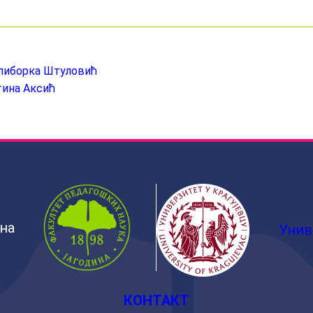
алиборка Штуловић
тина Аксић
ина
Унив
КОНТАКТ