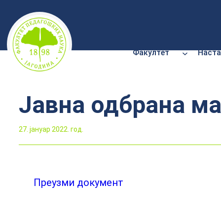
Скочи
на
садржај
Факултет
Наста
Јавна одбрана м
27. јануар 2022. год.
Преузми документ