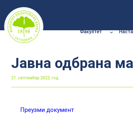
Скочи
на
садржај
Факултет
Наста
Јавна одбрана ма
21. септембар 2022. год.
Преузми документ