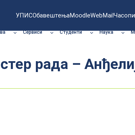
УПИС
Обавештења
Moodle
WebMail
Часопи
ва
Сервиси
Студенти
Наука
М
стер рада – Анђели