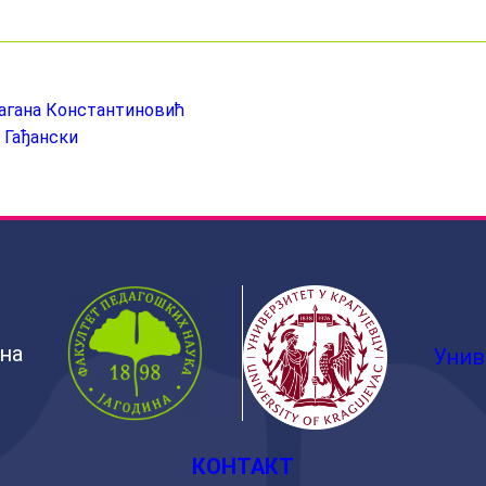
рагана Константиновић
 Гађански
ина
Унив
КОНТАКТ