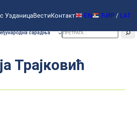
с Узданица
Вести
Контакт
EN
ЋИР
/
LAT
Претрага
еђународна сарадња
ја Трајковић