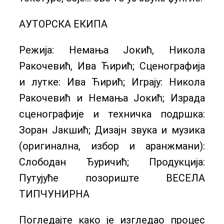
АУТОРСКА ЕКИПА
Режија: Немања Јокић, Никола
Ракочевић, Ива Ћирић; Сценографија
и лутке: Ива Ћирић; Играју: Никола
Ракочевић и Немања Јокић; Израда
сценографије и техничка подршка:
Зоран Јакшић; Дизајн звука и музика
(оригинална, избор и аранжмани):
Слободан Ђуричић; Продукција:
Путујуће позориште ВЕСЕЛА
ТИПЧУНИРНА
Погледајте како је изгледао процес