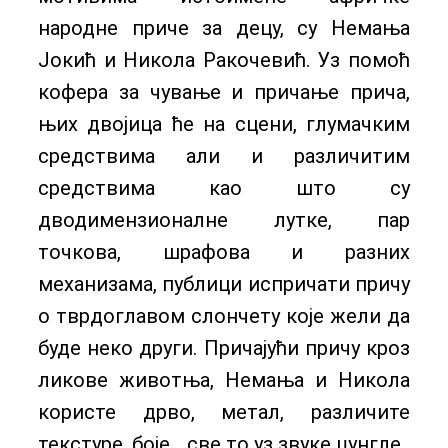
народне приче за децу, су Немања
Јокић и Никола Ракочевић. Уз помоћ
кофера за чување и причање прича,
њих двојица ће на сцени, глумачким
средствима али и различитим
средствима као што су
дводимензионалне лутке, пар
точкова, шрафова и разних
механизама, публици испричати причу
о тврдоглавом слончету које жели да
буде неко други. Причајући причу кроз
ликове животња, Немања и Никола
користе дрво, метал, различите
текстуре, боје… све то уз звуке џунгле.