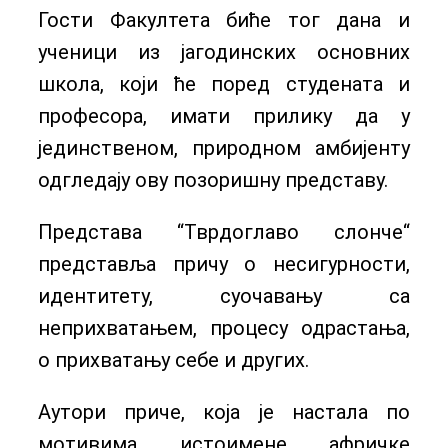
Гости Факултета биће тог дана и
ученици из јагодинских основних
школа, који ће поред студената и
професора, имати прилику да у
јединственом, природном амбијенту
одгледају ову позоришну представу.
Представа “Тврдоглаво слонче“
представља причу о несигурности,
идентитету, суочавању са
неприхватањем, процесу одрастања,
о прихватању себе и других.
Аутори приче, која је настала по
мотивима истоимене афричке