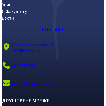
Упис
О Факултету
Вести
КОНТАКТ
Милана Мијалковића 14
Јагодина 35000
035 8223 805
pefjagodina@pefja.kg.ac.rs
ДРУШТВЕНЕ МРЕЖЕ