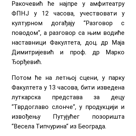
Ракочевић ће најпре у амфитеатру
ФПНЈ у 12 часова, учествовати у
културном догађају “Разговор с
поводом“, а разговор са њим водиће
наставници Факултета, доц. др Маја
Димитријевић и проф. др Марко
Ђорђевић.
Потом ће на летњој сцени, у парку
Факултета у 13 часова, бити изведена
луткарска представа за децу
“Тврдоглаво слонче“, у продукцији и
извођењу Путујућег позоришта
“Весела Типчурина“ из Београда.