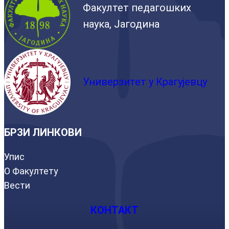
Факултет педагошких
наука, Јагодина
Универзитет у Крагујевцу
БРЗИ ЛИНКОВИ
Упис
О Факултету
Вести
КОНТАКТ