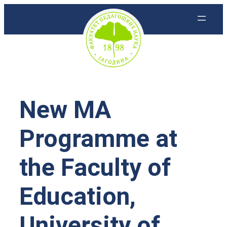
Скочи
на
садржај
New MA
Programme at
the Faculty of
Education,
University of