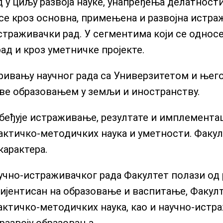
у циљу развоја науке, унапређења делатност
е се кроз основна, примењена и развојна ист
страживачки рад. У сегментима који се односе
ад и кроз уметничке пројекте.
варивању научног рада са Универзитетом и ње
баве образовањем у земљи и иностранству.
еђује истраживање, резултате и имплементац
актичко-методичких наука и уметности. Факул
арактера.
аучно-истраживачког рада Факултет полази од
ријентисан на образовање и васпитање, Факул
ктичко-методичких наука, као и научно-истра