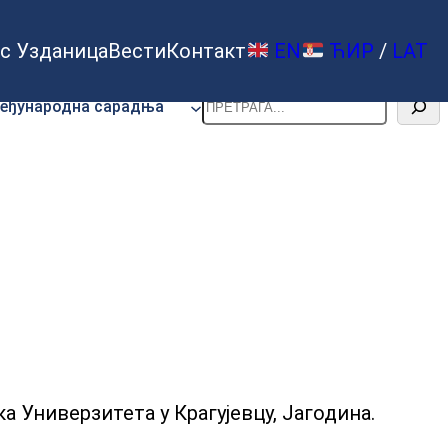
с Узданица
Вести
Контакт
EN
ЋИР
/
LAT
Претрага
еђународна сарадња
ка Универзитета у Крагујевцу, Јагодина.