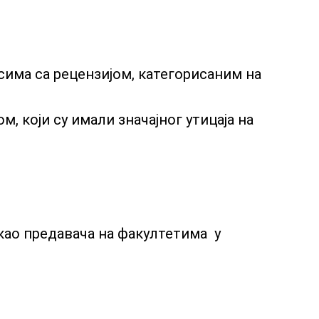
има са рецензијом, категорисаним на
 који су имали значајног утицаја на
као предавача на факултетима у