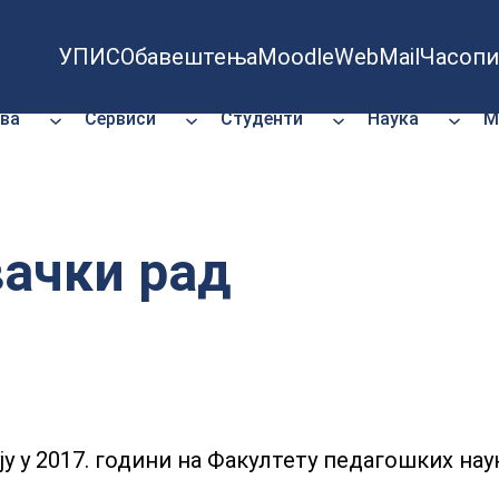
УПИС
Обавештења
Moodle
WebMail
Часопи
ва
Сервиси
Студенти
Наука
М
ачки рад
ју у 2017. години на Факултету педагошких нау