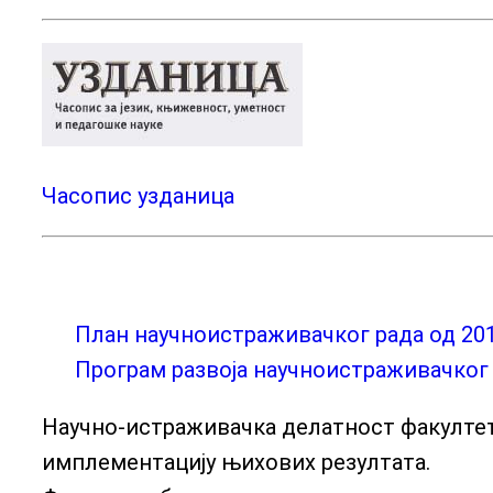
Часопис узданица
План научноистраживачког рада од 2011
Програм развоја научноистраживачког
Научно-истраживачка делатност факултета 
имплементацију њихових резултата.