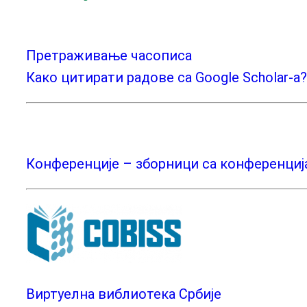
Претраживање часописа
Како цитирати радове са Google Scholar-a?
Конференције – зборници са конференциј
Виртуелна виблиотека Србије