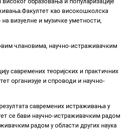
и високог образовања и популаризације
раживања.Факултет као високошколска
 на визуелне и музичке уметности,
говим члановима, научно-истраживачким
ију савремених теоријских и практичних
тет организује и спроводи и научно-
 резултата савремених истраживања у
тет се бави научно-истраживачким радом
живачким радом у области других наука