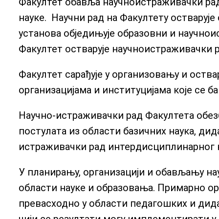
Факултет обавља научноистраживачки рад 
науке. Научни рад на Факултету остваруј
установа обједињује образовни и научнои
Факултет остварује научноистраживачки р
Факултет сарађује у организовању и ост
организацијама и институцијама које се 
Научно-истраживачки рад Факултета обезб
постулата из области базичних наука, дид
истраживачки рад интердисциплинарног к
У планирању, организацији и обављању н
области науке и образовања. Примарно о
превасходно у области педагошких и дида