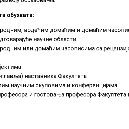
развоју образовања.
а обухвата:
ародним, водећим домаћим и домаћим часопис
 одговарајуће научне области.
родним или домаћим часописима са рецензијом,
јектима
оглавља) наставника Факултета
ћим научним скуповима и конференцијама
професора и гостовања професора Факултета 