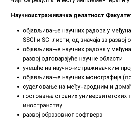
чији се резултати могу имплементирати у 
Научноистраживачка делатност Факултет
објављивање научних радова у међун
SSCI и SCI листи, од значаја за развој
објављивање научних радова у међуна
развој одговарајуће научне области
учешће на научно-истраживачким про
објављивање научних монографија (п
суделовање на међународним и дома
гостовања страних универзитетских 
иностранству
развој образовног софтвера