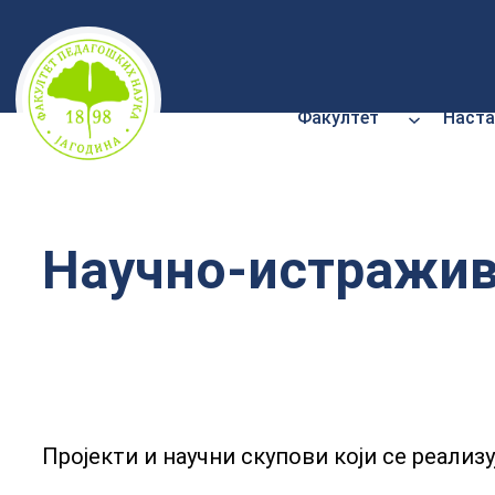
Скочи
на
садржај
Факултет
Наста
Научно-истражив
Пројекти и научни скупови који се реализу