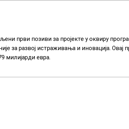
вљени први позиви за пројекте у оквиру прог
ије за развој истраживања и иновација. Овај 
79 милијарди евра.