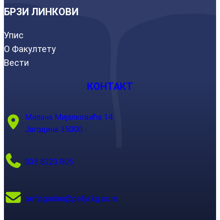
БРЗИ ЛИНКОВИ
Упис
О Факултету
Вести
КОНТАКТ
Милана Мијалковића 14
Јагодина 35000
035 8223 805
pefjagodina@pefja.kg.ac.rs