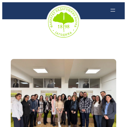
Скочи
на
садржај