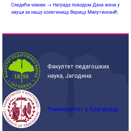
Следећи чланак →
Награда поводом Дана жена у
науци за нашу колегиницу Верицу Милутиновић
Факултет педагошких
наука, Јагодина
Универзитет у Крагујевцу