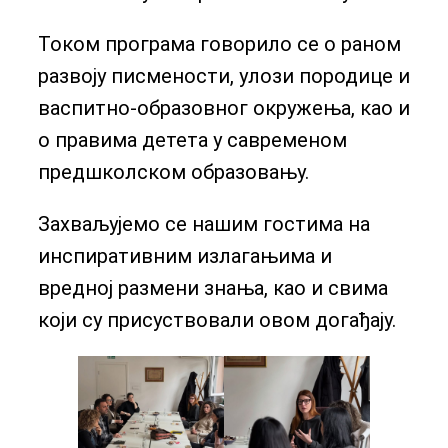
Током програма говорило се о раном
развоју писмености, улози породице и
васпитно-образовног окружења, као и
о правима детета у савременом
предшколском образовању.
Захваљујемо се нашим гостима на
инспиративним излагањима и
вредној размени знања, као и свима
који су присуствовали овом догађају.