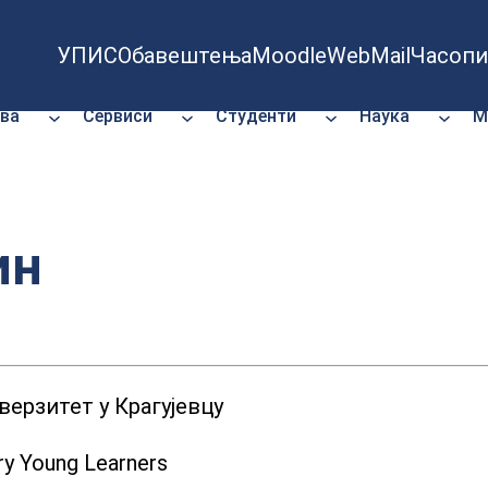
УПИС
Обавештења
Moodle
WebMail
Часопи
ва
Сервиси
Студенти
Наука
М
ин
ерзитет у Крагујевцу
ery Young Learners