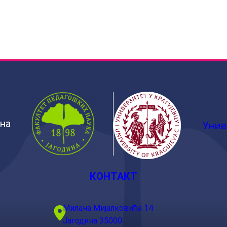
ина
Унив
КОНТАКТ
Милана Мијалковића 14
Јагодина 35000