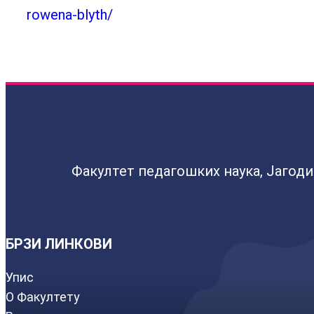
rowena-blyth/
Факултет педагошких наука, Јагод
БРЗИ ЛИНКОВИ
Упис
О Факултету