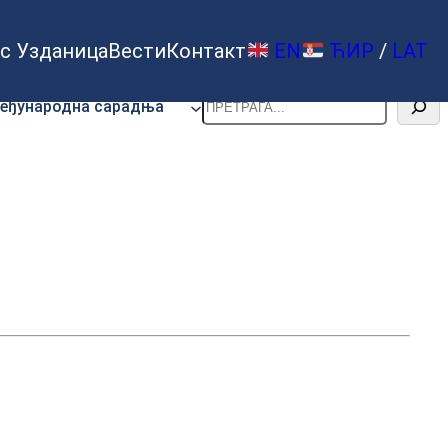
с Узданица
Вести
Контакт
EN
ЋИР
/
LAT
Претрага
еђународна сарадња