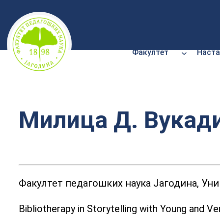
Скочи
на
садржај
Факултет
Наста
Милица Д. Вукад
Факултет педагошких наука Јагодина, Унив
Bibliotherapy in Storytelling with Young and V