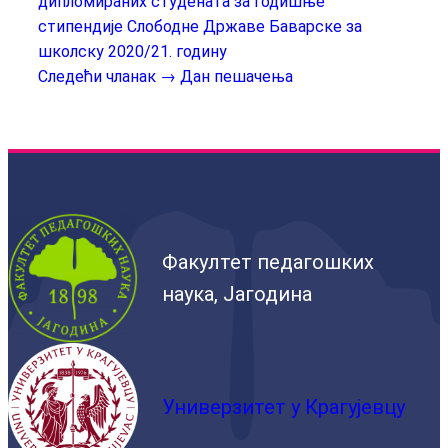
дипломираних студената за годишње
стипендије Слободне Државе Баварске за
школску 2020/21. годину
Следећи чланак →
Дан пешачења
Факултет педагошких
наука, Јагодина
Универзитет у Крагујевцу