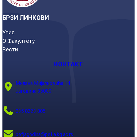
БРЗИ ЛИНКОВИ
Упис
О Факултету
Вести
КОНТАКТ
Милана Мијалковића 14
Јагодина 35000
035 8223 805
pefjagodina@pefja.kg.ac.rs