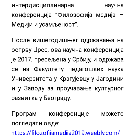
интердисциплинарна научна
конференција ’’Филозофија медија –
Медији и усамљеност’’.
После вишегодишњег одржавања на
острву Црес, ова научна конференција
је 2017. пресељена у Србију, и одржава
се на Факултету педагошких наука
Универзитета у Крагујевцу у Јагодини
и у Заводу за проучавање културног
развитка у Београду.
Програм конференције можете
погледати овде:
https://filozofijamedija2019.weebly.com/