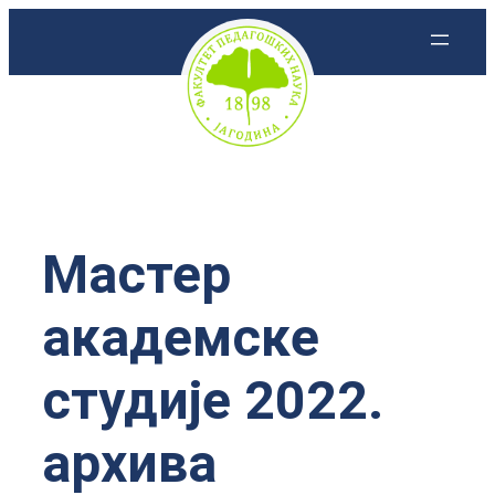
Скочи
на
садржај
Мастер
академске
студије 2022.
архива