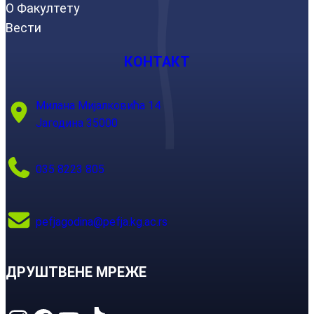
О Факултету
Вести
КОНТАКТ
Милана Мијалковића 14
Јагодина 35000
035 8223 805
pefjagodina@pefja.kg.ac.rs
ДРУШТВЕНЕ МРЕЖЕ