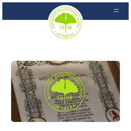
Скочи
на
садржај