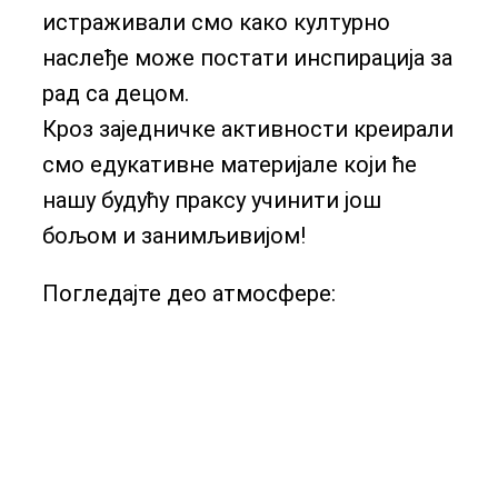
истраживали смо како културно
наслеђе може постати инспирација за
рад са децом.
Кроз заједничке активности креирали
смо едукативне материјале који ће
нашу будућу праксу учинити још
бољом и занимљивијом!
Погледајте део атмосфере: