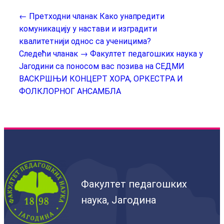
← Претходни чланак
Како унапредити
комуникацију у настави и изградити
квалитетнији однос са ученицима?
Следећи чланак →
Факултет педагошких наука у
Јагодини са поносом вас позива на СЕДМИ
ВАСКРШЊИ КОНЦЕРТ ХОРА, ОРКЕСТРА И
ФОЛКЛОРНОГ АНСАМБЛА
Факултет педагошких
наука, Јагодина