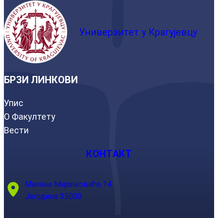
Универзитет у Крагујевцу
БРЗИ ЛИНКОВИ
Упис
О Факултету
Вести
КОНТАКТ
Милана Мијалковића 14
Јагодина 35000