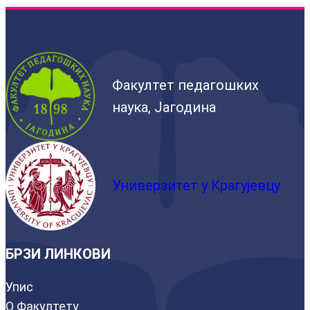
Факултет педагошких
наука, Јагодина
Универзитет у Крагујевцу
БРЗИ ЛИНКОВИ
Упис
О Факултету