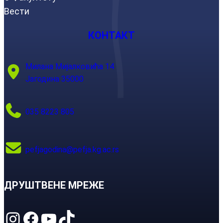
Вести
КОНТАКТ
Милана Мијалковића 14
Јагодина 35000
035 8223 805
pefjagodina@pefja.kg.ac.rs
ДРУШТВЕНЕ МРЕЖЕ
Instagram
Facebook
YouTube
TikTok