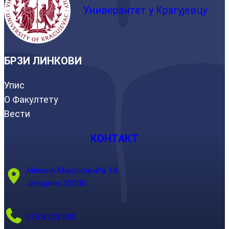
Универзитет у Крагујевцу
БРЗИ ЛИНКОВИ
Упис
О Факултету
Вести
КОНТАКТ
Милана Мијалковића 14
Јагодина 35000
035 8223 805