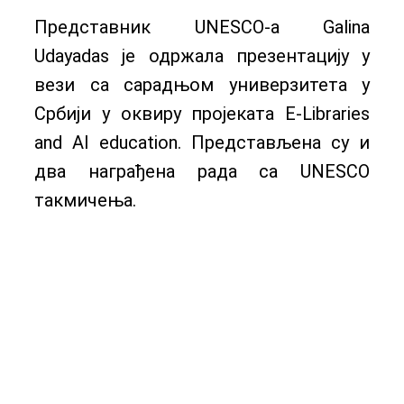
Представник UNESCO-а Galina
Udayadas је одржала презентацију у
вези са сарадњом универзитета у
Србији у оквиру пројеката Е-Libraries
and AI education. Представљена су и
два награђена рада са UNESCO
такмичењa.