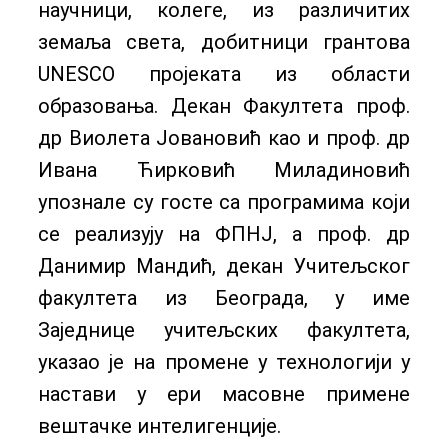
научници, колеге, из различитих
земаља света, добитници грантова
UNESCO пројеката из области
образовања. Декан Факултета проф.
др Виолета Јовановић као и проф. др
Ивана Ћирковић Миладиновић
упознале су госте са програмима који
се реализују на ФПНЈ, а проф. др
Данимир Мандић, декан Учитељског
факултета из Београда, у име
Заједнице учитељских факултета,
указао је на промене у технологији у
настави у ери масовне примене
вештачке интелигенције.