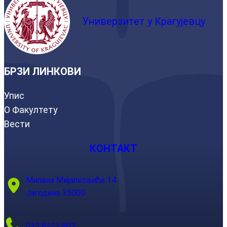
Универзитет у Крагујевцу
БРЗИ ЛИНКОВИ
Упис
О Факултету
Вести
КОНТАКТ
Милана Мијалковића 14
Јагодина 35000
035 8223 805