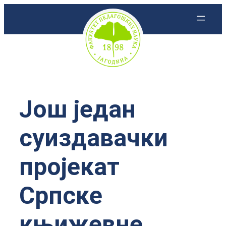
Скочи
на
садржај
Још један
суиздавачки
пројекат
Српске
књижевне