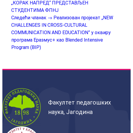
„КОРАК НАПРЕД“ ПРЕДСТАВЉЕН
СТУДЕНТИМА ФПНЈ
Следећи чланак →
Реализован пројекат „NEW
CHALLENGES IN CROSS-CULTURAL
COMMUNICATION AND EDUCATION” у оквиру
програма Еразмус+ као Blended Intensive
Program (BIP)
Факултет педагошких
наука, Јагодина