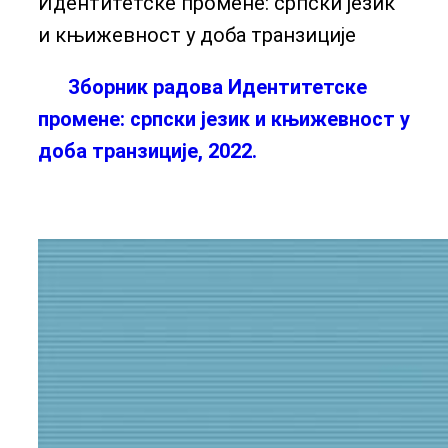
Идентитетске промене: српски језик
и књижевност у доба транзиције
Зборник радова Идентитетске
промене: српски језик и књижевност у
доба транзиције, 2022.