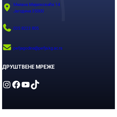
Милана Мијалковића 14
Јагодина 35000
035 8223 805
pefjagodina@pefja.kg.ac.rs
ДРУШТВЕНЕ МРЕЖЕ
Instagram
Facebook
YouTube
TikTok