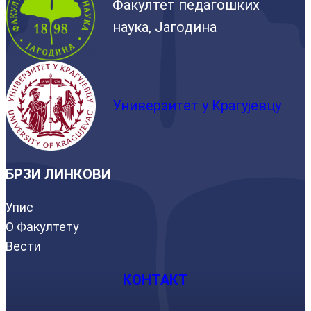
Факултет педагошких
наука, Јагодина
Универзитет у Крагујевцу
БРЗИ ЛИНКОВИ
Упис
О Факултету
Вести
КОНТАКТ