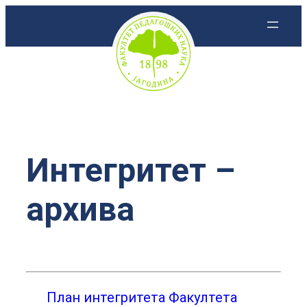
Скочи
на
садржај
Интегритет –
архива
План интегритета Факултета