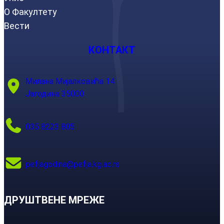
О Факултету
Вести
КОНТАКТ
Милана Мијалковића 14
Јагодина 35000
035 8223 805
pefjagodina@pefja.kg.ac.rs
ДРУШТВЕНЕ МРЕЖЕ