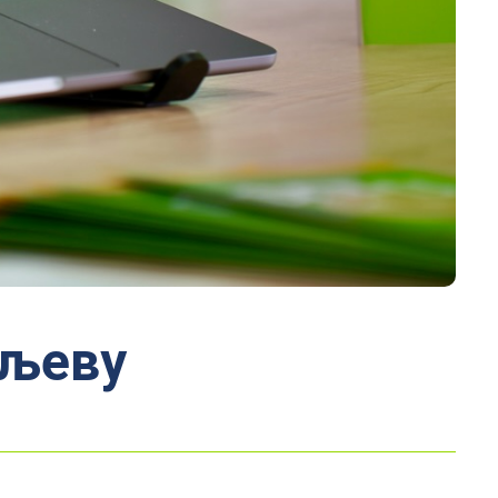
аљеву