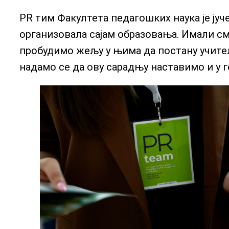
PR тим Факултета педагошких наука је јуч
организовала сајам образовања. Имали 
пробудимо жељу у њима да постану учитељ
надамо се да ову сарадњу наставимо и у г