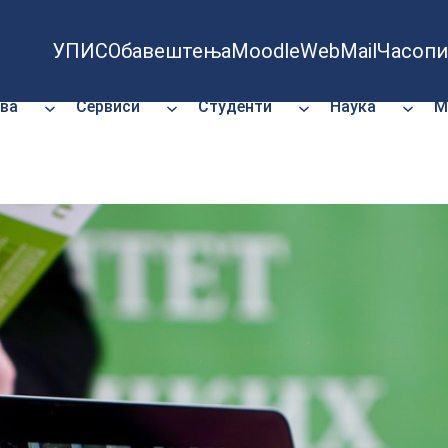
УПИС
Обавештења
Moodle
WebMail
Часопи
ва
Сервиси
Студенти
Наука
М