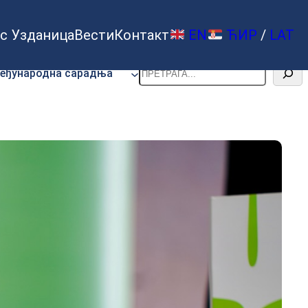
с Узданица
Вести
Контакт
EN
ЋИР
/
LAT
Претрага
еђународна сарадња