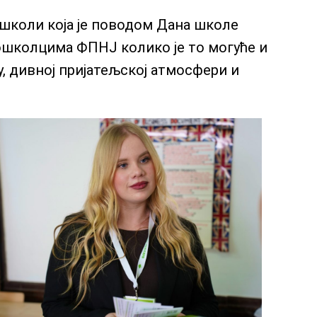
 школи која је поводом Дана школе
школцима ФПНЈ колико је то могуће и
, дивној пријатељској атмосфери и