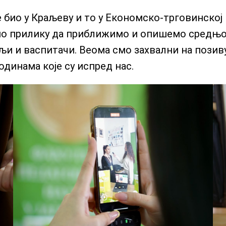
е био у Краљеву и то у Економско-трговинској
смо прилику да приближимо и опишемо средњо
и и васпитачи. Веома смо захвални на позиву
одинама које су испред нас.