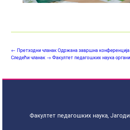
← Претходни чланак
Oдржана завршна конференција
Следећи чланак →
Факултет педагошких наука организу
Факултет педагошких наука, Јагод