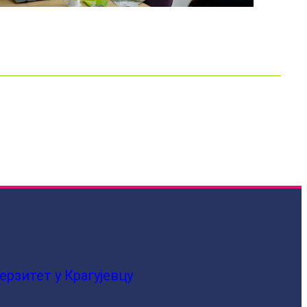
ерзитет у Крагујевцу