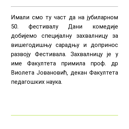
Имали смо ту част да на јубиларном
50. фестивалу Дани комедије
добијемо специјалну захвалницу за
вишегодишњу сарадњу и допринос
развоју Фестивала. Захвалницу је у
име Факултета примила проф. др
Виолета Јовановић, декан Факултета
педагошких наука.