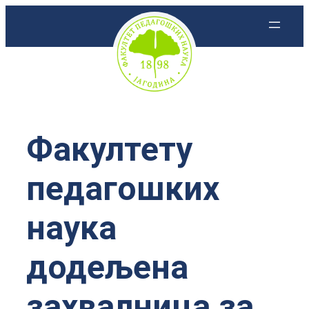
Скочи
на
садржај
Факултету
педагошких
наука
додељена
захвалница за