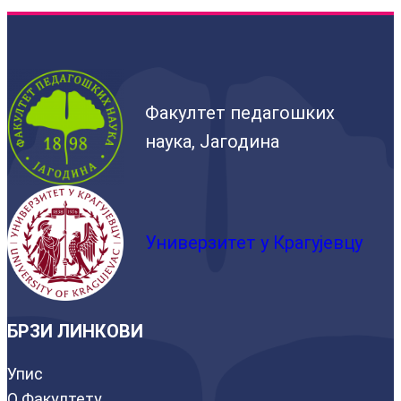
Факултет педагошких
наука, Јагодина
Универзитет у Крагујевцу
БРЗИ ЛИНКОВИ
Упис
О Факултету