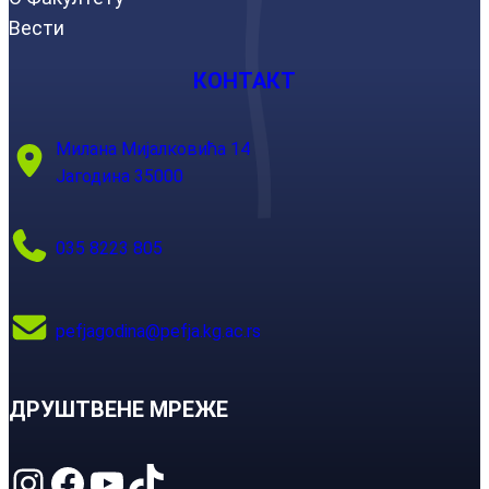
Вести
КОНТАКТ
Милана Мијалковића 14
Јагодина 35000
035 8223 805
pefjagodina@pefja.kg.ac.rs
ДРУШТВЕНЕ МРЕЖЕ
Instagram
Facebook
YouTube
TikTok