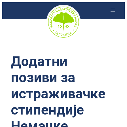
Скочи
на
садржај
Додатни
позиви за
истраживачке
стипендије
Немачке