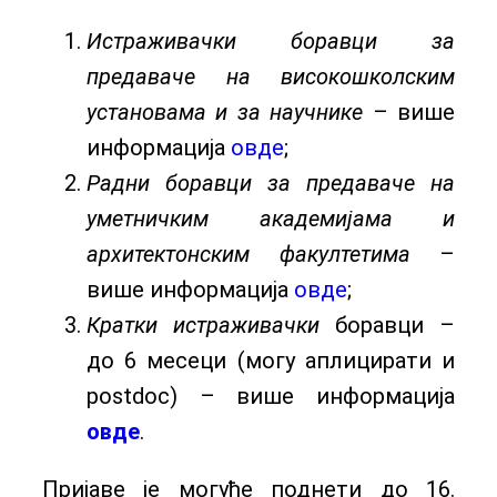
Истраживачки боравци за
предаваче на високошколским
установама и за научнике
– више
информација
овде
;
Радни боравци за предаваче на
уметничким академијама и
архитектонским факултетима
–
више информација
овде
;
Кратки истраживачки
боравци –
до 6 месеци (могу аплицирати и
postdoc) – више информација
овде
.
Пријаве је могуће поднети до 16.