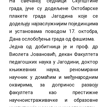
На свечаној седници Скупштине
града, јуче су додељене Октобарске
плакете града Јагодина које се
додељују најзаслужнијим појединцима
и установама поводом 17. октобра,
Дана ослобођења града од фашизма.
Једна од добитница је и проф. др
Виолета Јовановић, декан Факултета
педагошких наука у Јагодини, доктор
књижевних наука, реномирани
научник у домаћим и међународним
оквирима, за допринос развоју
факултета као престижне
научноистраживачке и образовне