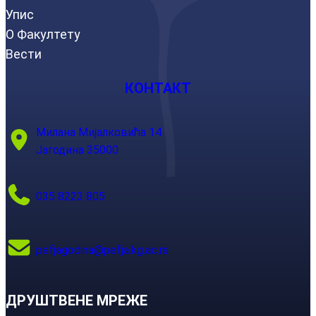
Упис
О Факултету
Вести
КОНТАКТ
Милана Мијалковића 14
Јагодина 35000
035 8223 805
pefjagodina@pefja.kg.ac.rs
ДРУШТВЕНЕ МРЕЖЕ