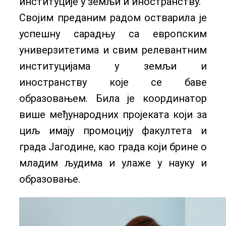
институције у земљи и иностранству.
Својим преданим радом остварила је
успешну сарадњу са европским
универзитетима и свим релевантним
институцијама у земљи и
иностранству које се баве
образовањем. Била је координатор
више међународних пројеката који за
циљ имају промоцију факултета и
града Јагодине, као града који брине о
младим људима и улаже у науку и
образовање.