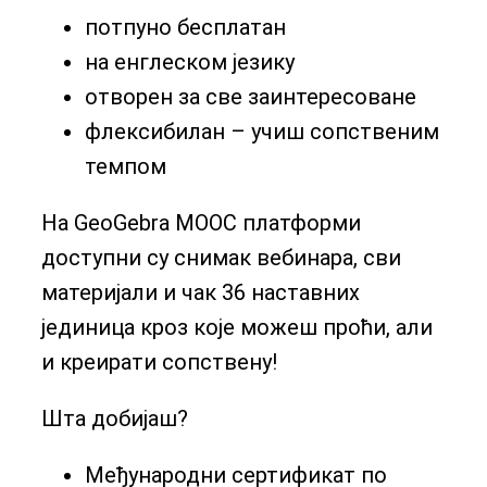
потпуно бесплатан
на енглеском језику
отворен за све заинтересоване
флексибилан – учиш сопственим
темпом
На GeoGebra MOOC платформи
доступни су снимак вебинара, сви
материјали и чак 36 наставних
јединица кроз које можеш проћи, али
и креирати сопствену!
Шта добијаш?
Међународни сертификат по