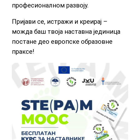
професионалном развоју.
Пријави се, истражи и креирај –
можда баш твоја наставна јединица
постане део европске образовне
праксе!