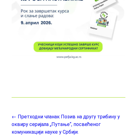
← Претходни чланак
Позив на другу трибину у
оквиру серијала „Путање“, посвећеног
комуникацији науке у Србији.