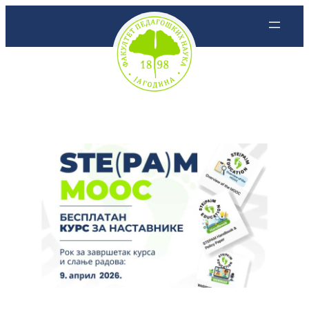
Скочи
на
садржај