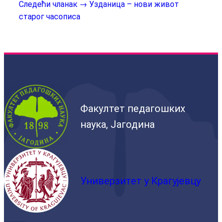
Следећи чланак →
Узданица – нови живот
старог часописа
Факултет педагошких
наука, Јагодина
Универзитет у Крагујевцу