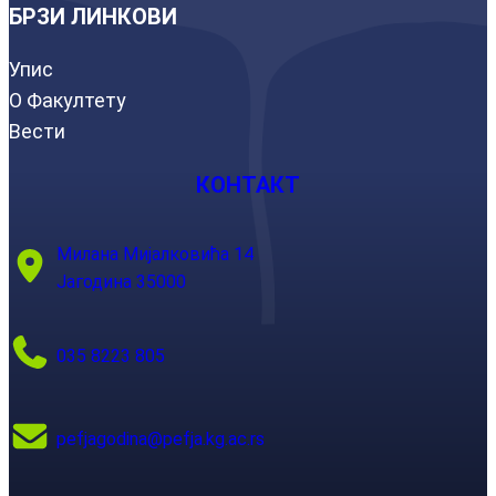
БРЗИ ЛИНКОВИ
Упис
О Факултету
Вести
КОНТАКТ
Милана Мијалковића 14
Јагодина 35000
035 8223 805
pefjagodina@pefja.kg.ac.rs