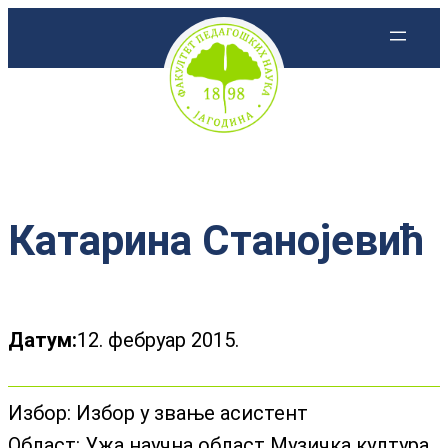
Скочи
на
садржај
Катарина Станојевић
Датум:
12. фебруар 2015.
Избор:
Избор у звање асистент
Област:
Ужа научна област Музичка култура