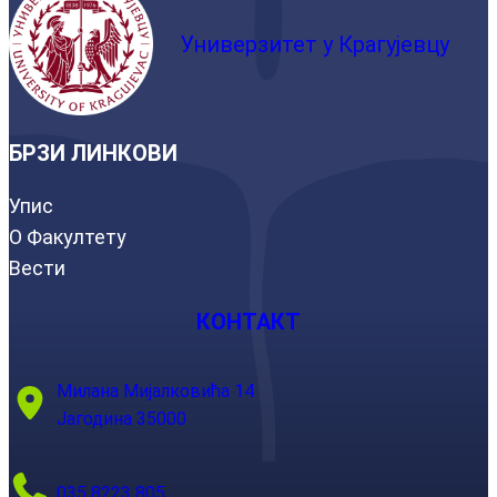
Универзитет у Крагујевцу
БРЗИ ЛИНКОВИ
Упис
О Факултету
Вести
КОНТАКТ
Милана Мијалковића 14
Јагодина 35000
035 8223 805