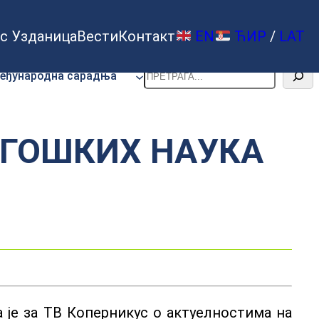
с Узданица
Вести
Контакт
EN
ЋИР
/
LAT
Претрага
еђународна сарадња
АГОШКИХ НАУКА
 је за ТВ Коперникус о актуелностима на