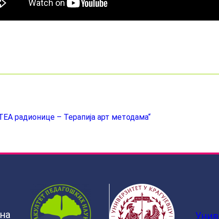
ТЕА радионице – Терапија арт методама“
ина
Унив