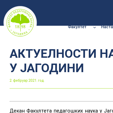
Скочи
на
садржај
Факултет
Наста
АКТУЕЛНОСТИ Н
У ЈАГОДИНИ
2. фебруар 2021. год.
Декан Факултета педагошких наука у Јаг