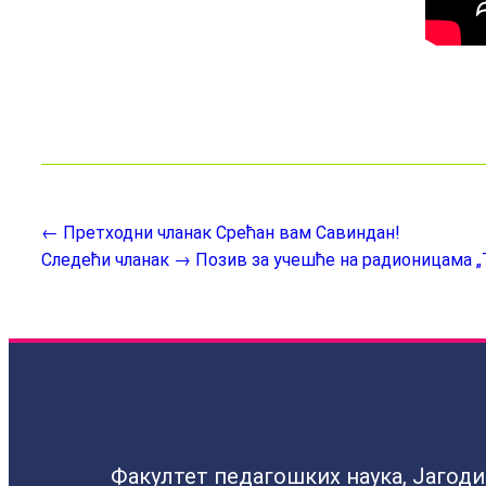
← Претходни чланак
Срећан вам Савиндан!
Следећи чланак →
Позив за учешће на радионицама „
Факултет педагошких наука, Јагод