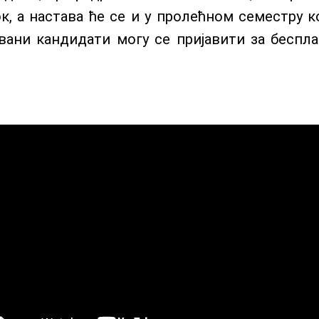
ок, а настава ће се и у пролећном семестру к
ани кандидати могу се пријавити за беспла