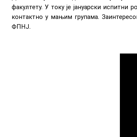
факултету. У току је јануарски испитни р
контактно у мањим групама. Заинтересов
ФПНЈ.