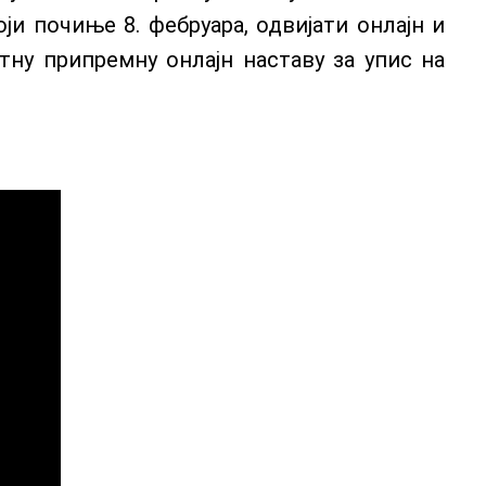
оји почиње 8. фебруара, одвијати онлајн и
тну припремну онлајн наставу за упис на