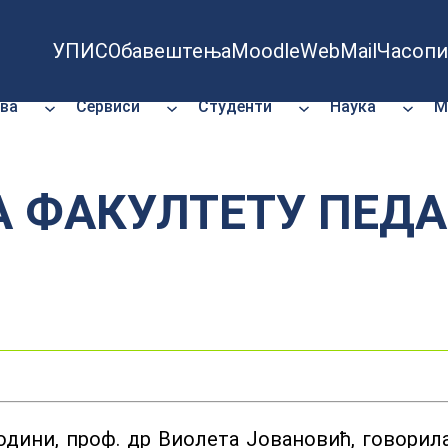
УПИС
Обавештења
Moodle
WebMail
Часопи
ва
Сервиси
Студенти
Наука
М
А ФАКУЛТЕТУ ПЕД
одини, проф. др Виолета Јовановић, говорила