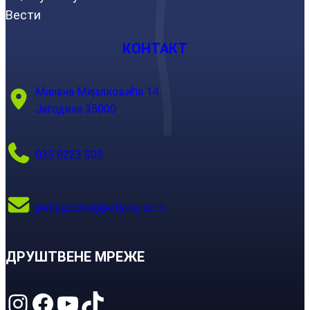
Вести
КОНТАКТ
Милана Мијалковића 14
Јагодина 35000
035 8223 805
pefjagodina@pefja.kg.ac.rs
ДРУШТВЕНЕ МРЕЖЕ
Instagram
Facebook
YouTube
TikTok