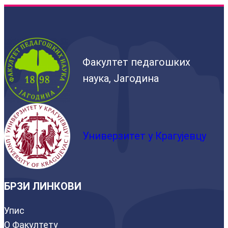
Факултет педагошких
наука, Јагодина
Универзитет у Крагујевцу
БРЗИ ЛИНКОВИ
Упис
О Факултету