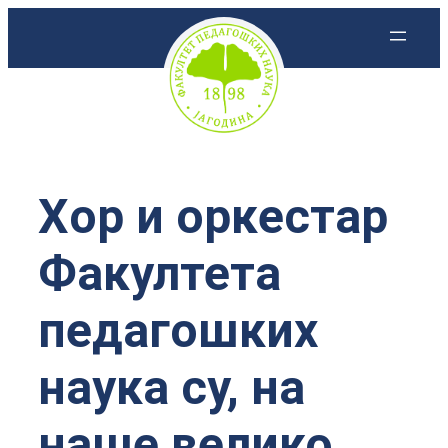
Скочи
на
садржај
Хор и оркестар
Факултета
педагошких
наука су, на
наше велико